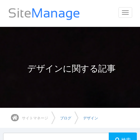
ナ
ビ
ゲ
ー
シ
ョ
ン
を
デザインに関する記事
切
り
替
え
サイトマネージ
ブログ
デザイン
検索