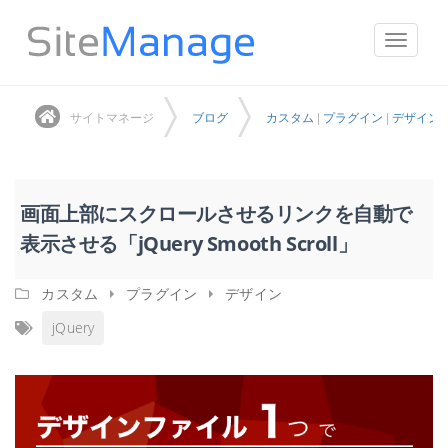
ナ
ビ
ゲ
サイトマネージ
ブログ
カスタム
|
プラグイン
|
デザイン
ー
シ
ョ
ン
を
画面上部にスクロールさせるリンクを自動で
切
表示させる「jQuery Smooth Scroll」
り
替
え
カスタム
プラグイン
デザイン
jQuery