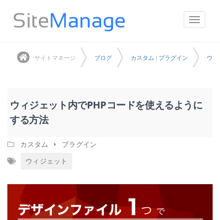
ナ
ビ
ゲ
サイトマネージ
ブログ
カスタム
|
プラグイン
ウィ
ー
シ
ョ
ン
を
ウィジェット内でPHPコードを使えるように
切
する方法
り
替
え
カスタム
プラグイン
ウィジェット