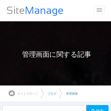
ナ
ビ
ゲ
ー
シ
ョ
ン
を
管理画面に関する記事
切
り
替
え
サイトマネージ
ブログ
管理画面
検索